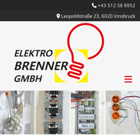
+43 512 58 8952

Leopoldstraße 23, 6020 Innsbruck
